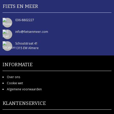
CROSSTRAINERS
FIETS EN MEER
FITNESSAPPARATUUR ONDERDELEN EN ACCESSOIRES
036-8802227
HOMETRAINERS
info@fietsenmeer.com
LOOPTRAINERS
Schoutstraat 41
1315 EW Almere
ROEITRAINERS
ROLTRAINERS
INFORMATIE
GEBRUIKTE FIETSEN
Over ons
Cookie wet
KLEDING
Algemene voorwaarden
BRILLEN
KLANTENSERVICE
BRIL