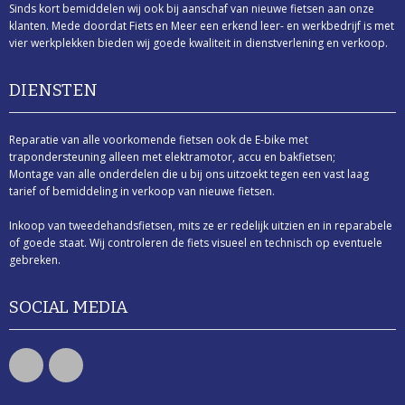
Sinds kort bemiddelen wij ook bij aanschaf van nieuwe fietsen aan onze
VERSNELLINGSSYSTEEM OF MET NAAFVERSNELLING
STADSFIETS ZONDER VERSNELLINGSSYSTEEM OF
klanten. Mede doordat Fiets en Meer een erkend leer- en werkbedrijf is met
vier werkplekken bieden wij goede kwaliteit in dienstverlening en verkoop.
TANDEM
MET NAAFVERSNELLING
DIENSTEN
ELEKTRISCHE TWEE- OF MEERPERSOONS
TANDEMFIETS
TWEE- OF MEERPERSOONS TANDEMFIETS
Reparatie van alle voorkomende fietsen ook de E-bike met
trapondersteuning alleen met elektramotor, accu en bakfietsen;
Montage van alle onderdelen die u bij ons uitzoekt tegen een vast laag
VOUWFIETSEN
tarief of bemiddeling in verkoop van nieuwe fietsen.
ELEKTRISCHE VOUWFIETS MET INKLAPSYSTEEM
Inkoop van tweedehandsfietsen, mits ze er redelijk uitzien en in reparabele
of goede staat. Wij controleren de fiets visueel en technisch op eventuele
VOUWFIETS MET INKLAPSYSTEEM
gebreken.
FITNESS
SOCIAL MEDIA
TRAINERS
CARDIOTRAINERS