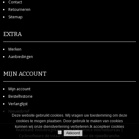
Contact
BRIL TOEBEHOREN
Retourneren
Sitemap
CASUAL KLEDING
EXTRA
BROEK, ROK
JAS
Merken
Aanbiedingen
SHIRT
MIJN ACCOUNT
TRUI, BODYWARMER
Mijn account
HELMEN
Bestelhistorie
Verlanglijst
ATB/MTB HELM
Nieuwsbrief
Deze website gebruikt cookies. Wij vragen uw toestemming om deze
RACE HELM
cookies te mogen plaatsen. Door gebruik te maken van cookies
kunnen wij onze dienstverlening verbeteren.
Ik accepteer cookies
Realistatie
Webdesignkampioen
Full-service internetbureau |
KLEDING ACCESSOIRES
Cyclesoftware
de totaal oplossing voor de rijwielbranche.