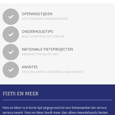
MOUNTAINBIKES
OPENINGSTIJDEN
MOUNTAINBIKE SPORTFIETS VOOR OFF-ROAD
FIETS [EN] MEER OPENINGSTIJDEN
OVERIG ROLLEND MATERIEEL
ONDERHOUDTIPS
BLIJFT JE FIETS IN TOPCONDITIE
DRIEWIELER
NATIONALE FIETSPROJECTEN
SKELTER
AANGESLOTEN BIJ HET NFP
STEP
KWINTES
FIETS [EN] MEER IS ONDERDEEL VAN KWINTES
RACEFIETSEN
RACE SPORTFIETS VOOR DE WEG
FIETS EN MEER
STADSFIETSEN
ELEKTRISCHE STADSFIETS ZONDER
Fiets en Meer is in korte tijd uitgegroeid tot een fietsenwinkel die service
serieus neemt Fiets en Meer biedt meer dan alleen tweedehands fietsen.