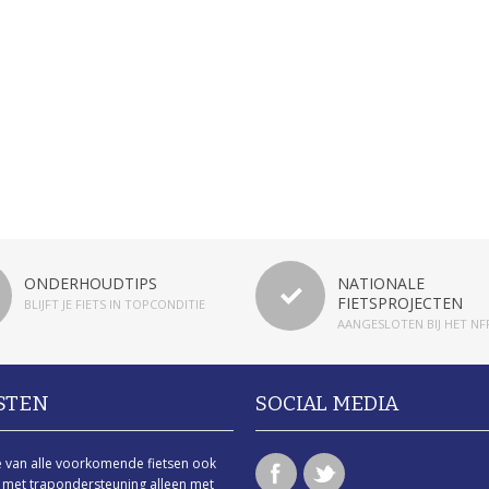
ONDERHOUDTIPS
NATIONALE
FIETSPROJECTEN
BLIJFT JE FIETS IN TOPCONDITIE
AANGESLOTEN BIJ HET NF
STEN
SOCIAL MEDIA
e van alle voorkomende fietsen ook
 met trapondersteuning alleen met