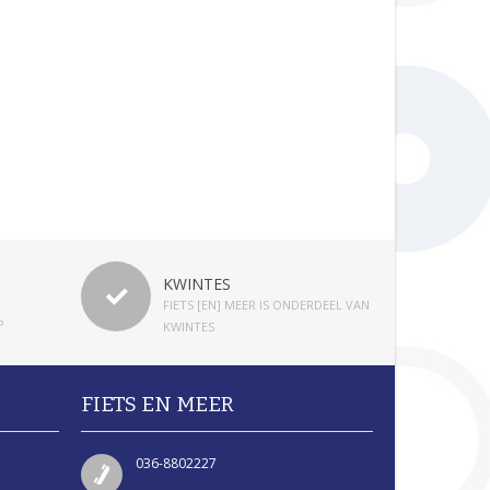
KWINTES
FIETS [EN] MEER IS ONDERDEEL VAN
P
KWINTES
FIETS EN MEER
036-8802227