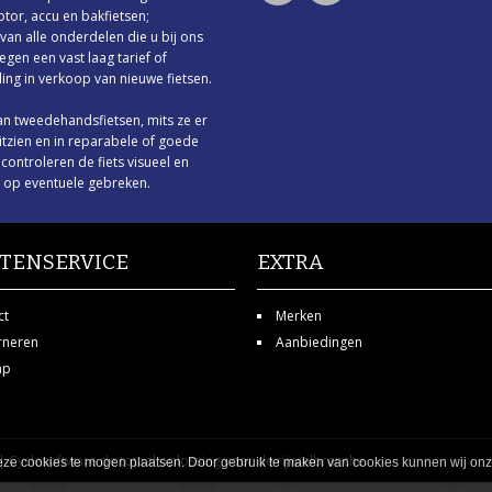
tor, accu en bakfietsen;
an alle onderdelen die u bij ons
tegen een vast laag tarief of
ng in verkoop van nieuwe fietsen.
n tweedehandsfietsen, mits ze er
uitzien en in reparabele of goede
j controleren de fiets visueel en
h op eventuele gebreken.
TENSERVICE
EXTRA
ct
Merken
rneren
Aanbiedingen
ap
 |
Cyclesoftware
de totaal oplossing voor de rijwielbranche.
ze cookies te mogen plaatsen. Door gebruik te maken van cookies kunnen wij onze