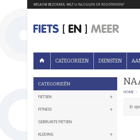
WELKOM BEZOEKER, WILT U
INLOGGEN
OF
REGISTREREN
?
CATEGORIEEN
DIENSTEN
AA
NA
CATEGORIEËN
HOME
FIETSEN
Er zi
FITNESS
GEBRUIKTE FIETSEN
KLEDING