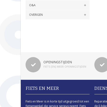
O&A
OVERIGEN
OPENINGSTIJDEN
FIETS [EN] MEER OPENINGSTIJDEN
FIETS EN MEER
DIEN
Fiets en Meer is in korte tijd uitgegroeid tot een
Reparati
fietsenwinkel die service serieus neemt Fiets
de E-bike