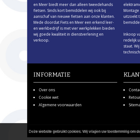
en Meer biedt meer dan alleen tweedehands
elektramo
fietsen. Sinds kort bemiddelen wij ook bij
Montage v
aanschaf van nieuwe fietsen aan onze klanten.
uitzoekt 
Mede doordat Fiets en Meer een erkend leer-
bemiddeli
en werkbedrijf is met vier werkplekken bieden
wij goede kwaliteit in dienstverlening en
Inkoop va
verkoop.
redelijk 
staat. Wi
technisc
INFORMATIE
KLAN
Over ons
Conta
Cookie wet
Retou
Algemene voorwaarden
Sitem
Realistatie
Webdesignkampioen
Full-service internetbureau
Deze website gebruikt cookies. Wij vragen uw toestemming om de