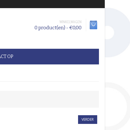
WINKELWAGEN
0 product(en) - €0,00
CT OP
VERDER